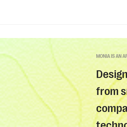
MONIA IS AN A
Design
from s
compa
techno