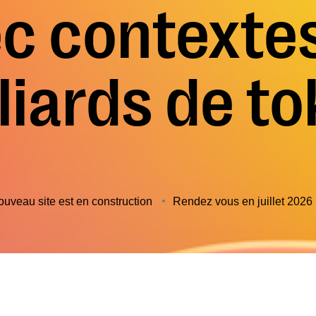
c contexte
liards de t
ouveau site est en construction
Rendez vous en juillet 2026