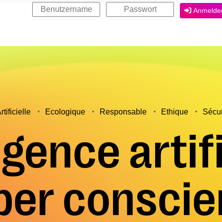
Anmelde
tificielle
Ecologique
Responsable
Ethique
Sécu
igence artif
per conscie