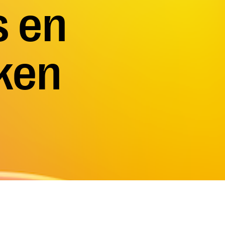
s en
oken