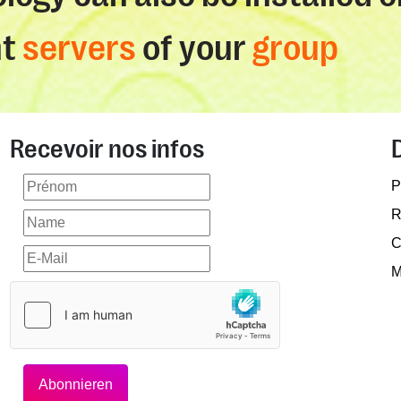
nt
servers
of your
group
Recevoir nos infos
P
R
C
M