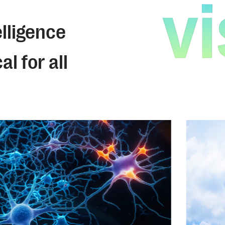
vi
elligence
l for all