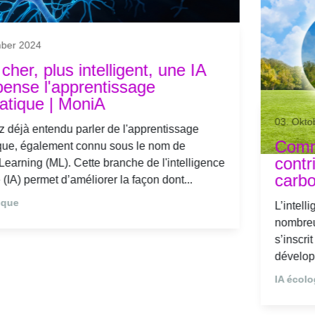
27. August 2024
MonIA, une IA française au service
des entreprises
AppliedAI Institute for Europe a publié la première
étude sur le statu quo de l’IA générative en Europe.
Sur le podium des pays de l’Union qui comptent le
plus de startups d’IA générative, on trouve...
IA écologique