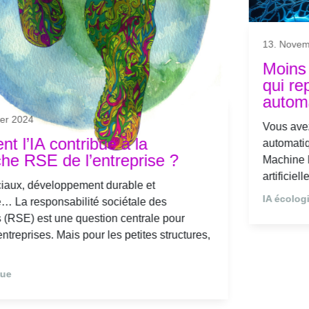
09. September 2024
MonIA, un employé IA universel au
service de vos collaborateurs
Travailler avec des employés virtuels va devenir une
pratique courante. Du service client au support
technique, les entreprises réfléchissent à s'offrir les
services d'employés virtuels. Le premier...
IA écologique