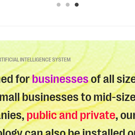
RTIFICIAL INTELLIGENCE SYSTEM
ed for
businesses
of all siz
mall businesses to mid-siz
nies,
public and private
, ou
logy can also be installed o