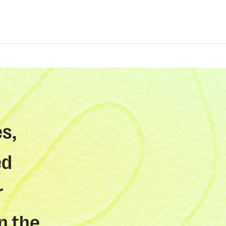
es,
ed
r
n the