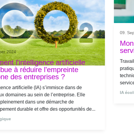
21. August 2024
Intelligence artificielle, opportunités
ou menaces pour les TPE PME
L’IA générative (GenIA) se développe dans les
entreprises françaises. Toutefois, son usage reste
encore limité aux fonctions supports comme la veille et
le marketing. La révolution des IA n'a pas...
IA écologique