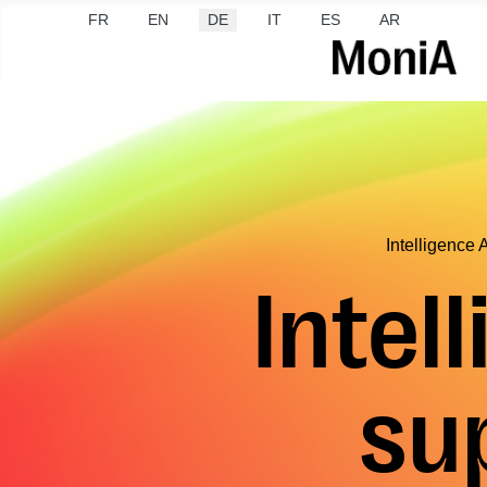
Sprache auswählen
FR
EN
DE
IT
ES
AR
Intelligence Ar
Intell
su