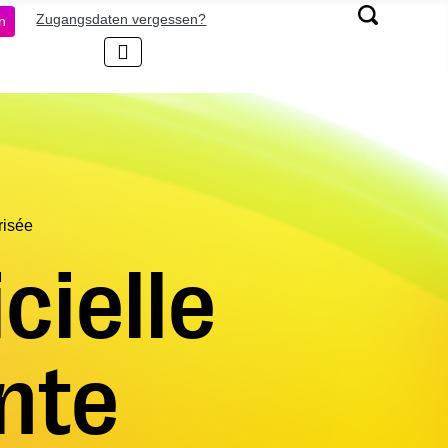
Zugangsdaten vergessen?
n
risée
icielle
nte