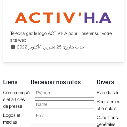
Téléchargez le logo ACTIV'HA pour l'insérer sur votre
site web
حدث بتاريخ: 25 تشرين1/أكتوير 2022
Liens
Recevoir nos infos
Divers
Communiqué
Plan du site
s et articles
Recrutement
de presse
et emplois
Logos et
Conditions
medias
générales