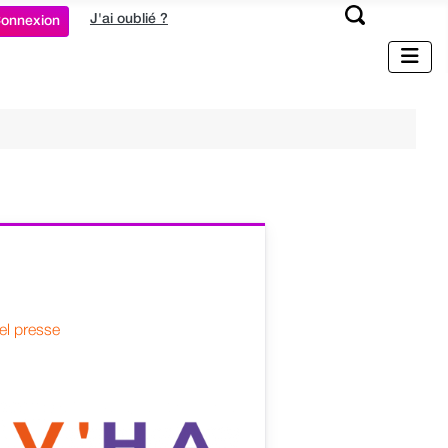
J'ai oublié ?
onnexion
el presse